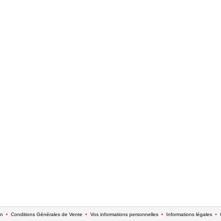
on
•
Conditions Générales de Vente
•
Vos informations personnelles
•
Informations légales
•