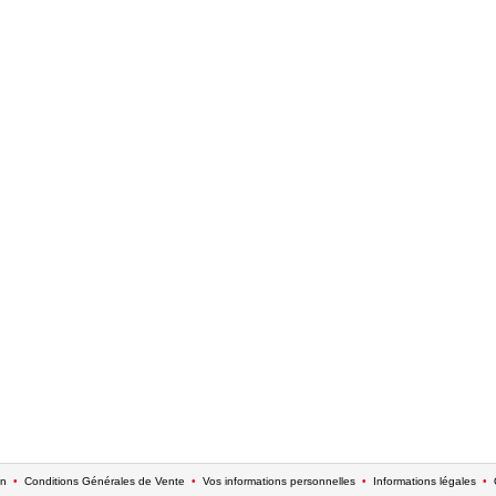
on
•
Conditions Générales de Vente
•
Vos informations personnelles
•
Informations légales
•