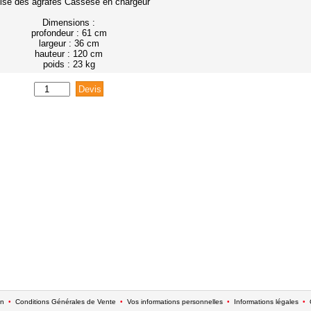
ilise des agrafes Cassese en chargeur
Dimensions :
profondeur : 61 cm
largeur : 36 cm
hauteur : 120 cm
poids : 23 kg
on
•
Conditions Générales de Vente
•
Vos informations personnelles
•
Informations légales
•