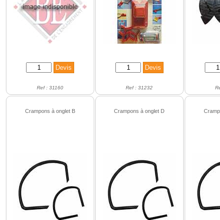
Ref : 31160
Ref : 31232
R
Crampons à onglet B
Crampons à onglet D
Crampo