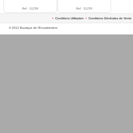
Ref : 31258
Ref : 31259
•
Conditions Utilisation
•
Conditions Générales de Vente
© 2012 Boutique de l'Encadrement.