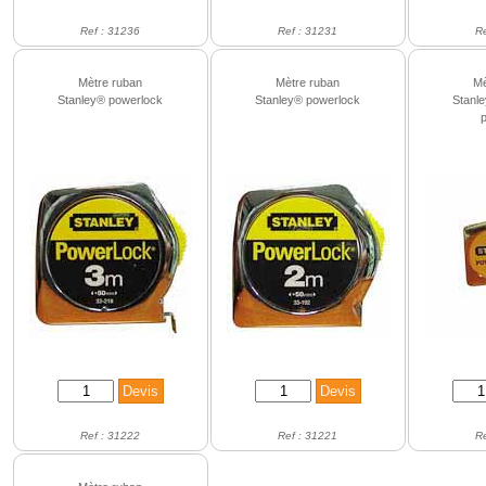
Ref : 31236
Ref : 31231
R
Mètre ruban
Mètre ruban
Mè
Stanley® powerlock
Stanley® powerlock
Stanl
p
Ref : 31222
Ref : 31221
R