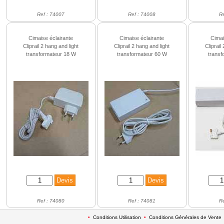
Ref : 74007
Ref : 74008
R
Cimaise éclairante
Cimaise éclairante
Cimai
Cliprail 2 hang and light
Cliprail 2 hang and light
Cliprail
transformateur 18 W
transformateur 60 W
transf
Ref : 74080
Ref : 74081
R
•
Conditions Utilisation
•
Conditions Générales de Vente