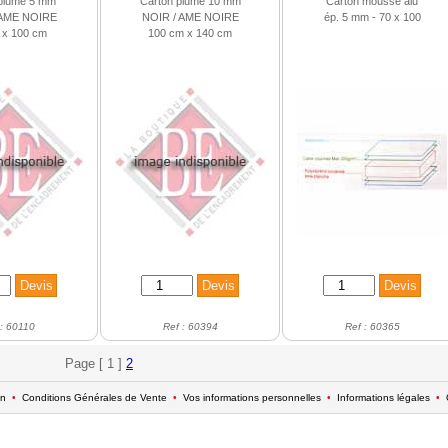
plume 5 mm
Carton plume 10 mm
Carton mousse alu
 AME NOIRE
NOIR / AME NOIRE
ép. 5 mm - 70 x 100
 x 100 cm
100 cm x 140 cm
 : 60110
Ref : 60394
Ref : 60365
Page [ 1 ]
2
on
•
Conditions Générales de Vente
•
Vos informations personnelles
•
Informations légales
•