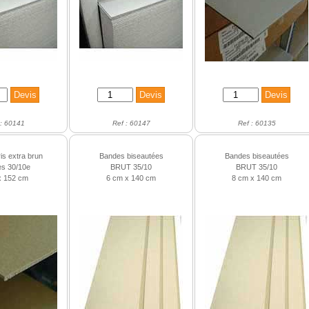
 : 60141
Ref : 60147
Ref : 60135
is extra brun
Bandes biseautées
Bandes biseautées
es 30/10e
BRUT 35/10
BRUT 35/10
x 152 cm
6 cm x 140 cm
8 cm x 140 cm