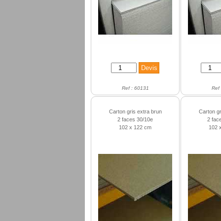
Ref : 60131
Ref
Carton gris extra brun
Carton gr
2 faces 30/10e
2 fac
102 x 122 cm
102 