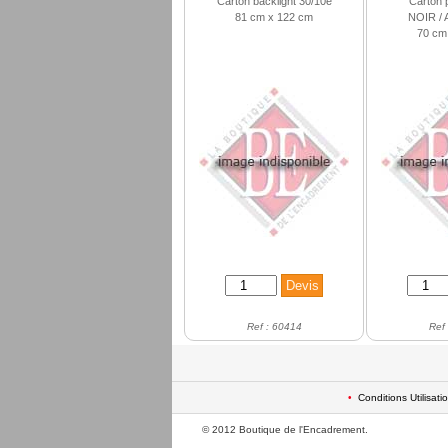
Carton backlight 30/10e
Carton 
81 cm x 122 cm
NOIR /
70 cm
Ref : 60414
Ref
•
Conditions Utilisati
© 2012 Boutique de l'Encadrement.