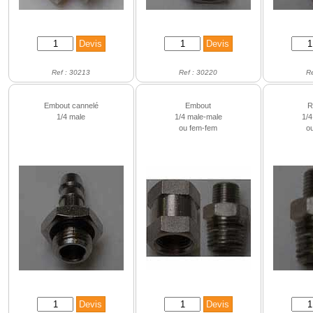
Ref : 30213
Ref : 30220
R
Embout cannelé
Embout
R
1/4 male
1/4 male-male
1/4
ou fem-fem
o