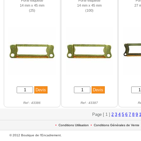
Porte étiquette
Porte étiquette
Por
14 mm x 45 mm
14 mm x 45 mm
27 
(25)
(100)
Ref : 43386
Ref : 43387
R
Page [ 1 ]
2
3
4
5
6
7
8
9
•
Conditions Utilisation
•
Conditions Générales de Vente
© 2012 Boutique de l'Encadrement.