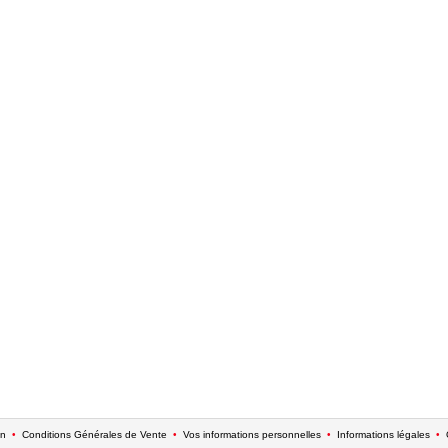
on
•
Conditions Générales de Vente
•
Vos informations personnelles
•
Informations légales
•